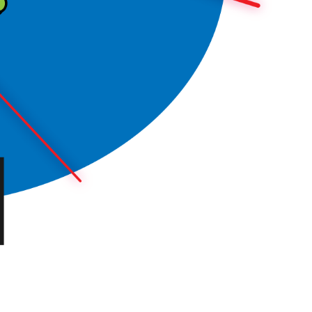
epost
info@040.se
, eller
dress är
Humlegatan 4
i
ev till oss. Vi finns även
onsnummer är 556889-0288,
 och är en del av
erbolag
Odd Hill
,
On A