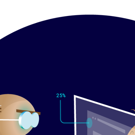
ternoon
,
Konovalenko
och
We Are Kind
.
sedan 2006, och vi anser oss äga rättighetern
 använder Googles verktyg (GTM och GA4) för
 är försiktiga med personuppgifter - du kan
cy här
.
är
för att ändra inställningar för kakor på 
AB © 2026