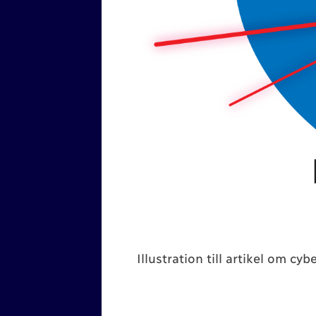
Vi ka
Ni kan nå oss 
så hittar du
rä
Malmö, och post
på
Instagram
,
Vårt företagsn
Illustration till artikel om cy
och vi har kred
företagsgrup