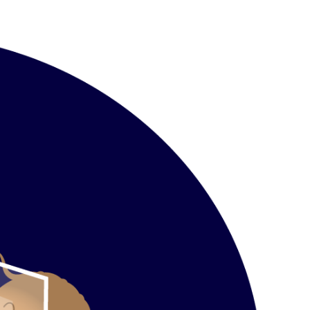
a till allt material på den
 att mäta besöksstatistik på
 läsa mer om detta i
vår
denna sajt