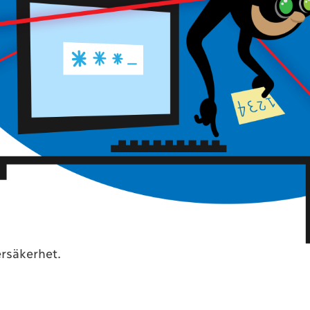
llar oss 040.
på telefonnummer 0709-39 80 03 eller på 
tt person
att kontakta direkt. Vår besöksa
numret är 211 27 Malmö om du vill skicka br
Facebook
och
LinkedIn
. Följ oss gärna!
amn är 040 Internet AB, vårt organisati
bersäkerhet.
itvärdigheten AAA. Vi har vårt säte i Malmö
pen
Sjöbergska
tillsammans med våra syst