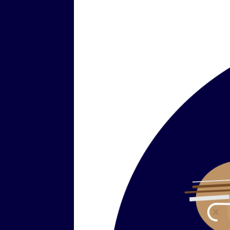
Wednesday Af
Vi har funnits 
här sajten. Vi
vår sajt och vi
integritetspoli
Du kan klicka
h
040 Internet 