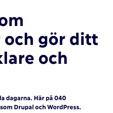
som
 och gör ditt
lare och
hela dagarna. Här på 040
r som Drupal och WordPress.