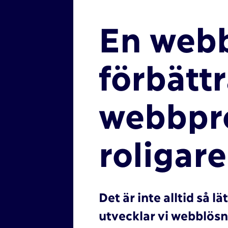
En webb
förbättr
webbpro
roligare
Det är inte alltid så 
utvecklar vi webblösn