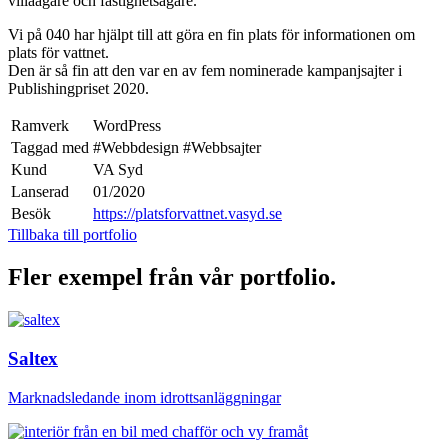
villaägare och fastighetsägare.
Vi på 040 har hjälpt till att göra en fin plats för informationen om
plats för vattnet.
Den är så fin att den var en av fem nominerade kampanjsajter i
Publishingpriset 2020.
Ramverk
WordPress
Taggad med
#Webbdesign
#Webbsajter
Kund
VA Syd
Lanserad
01/2020
Besök
https://platsforvattnet.vasyd.se
Tillbaka till portfolio
Fler exempel från vår portfolio.
Saltex
Marknadsledande inom idrottsanläggningar