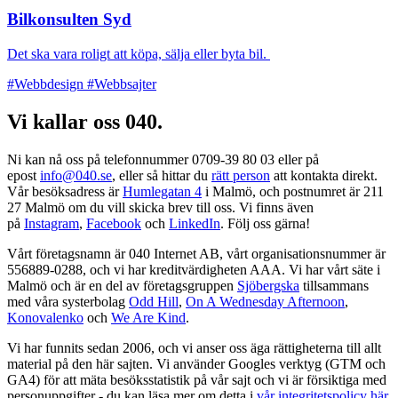
Bilkonsulten Syd
Det ska vara roligt att köpa, sälja eller byta bil.
#Webbdesign
#Webbsajter
Vi kallar oss 040.
Ni kan nå oss på telefonnummer 0709-39 80 03 eller på
epost
info@040.se
, eller så hittar du
rätt person
att kontakta direkt.
Vår besöksadress är
Humlegatan 4
i Malmö, och postnumret är 211
27 Malmö om du vill skicka brev till oss. Vi finns även
på
Instagram
,
Facebook
och
LinkedIn
. Följ oss gärna!
Vårt företagsnamn är 040 Internet AB, vårt organisationsnummer är
556889-0288, och vi har kreditvärdigheten AAA. Vi har vårt säte i
Malmö och är en del av företagsgruppen
Sjöbergska
tillsammans
med våra systerbolag
Odd Hill
,
On A Wednesday Afternoon
,
Konovalenko
och
We Are Kind
.
Vi har funnits sedan 2006, och vi anser oss äga rättigheterna till allt
material på den här sajten. Vi använder Googles verktyg (GTM och
GA4) för att mäta besöksstatistik på vår sajt och vi är försiktiga med
personuppgifter - du kan läsa mer om detta i
vår integritetspolicy här
.