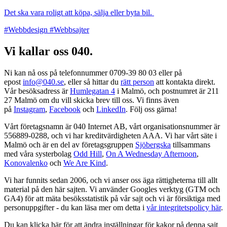
Det ska vara roligt att köpa, sälja eller byta bil.
#Webbdesign
#Webbsajter
Vi kallar oss 040.
Ni kan nå oss på telefonnummer 0709-39 80 03 eller på
epost
info@040.se
, eller så hittar du
rätt person
att kontakta direkt.
Vår besöksadress är
Humlegatan 4
i Malmö, och postnumret är 211
27 Malmö om du vill skicka brev till oss. Vi finns även
på
Instagram
,
Facebook
och
LinkedIn
. Följ oss gärna!
Vårt företagsnamn är 040 Internet AB, vårt organisationsnummer är
556889-0288, och vi har kreditvärdigheten AAA. Vi har vårt säte i
Malmö och är en del av företagsgruppen
Sjöbergska
tillsammans
med våra systerbolag
Odd Hill
,
On A Wednesday Afternoon
,
Konovalenko
och
We Are Kind
.
Vi har funnits sedan 2006, och vi anser oss äga rättigheterna till allt
material på den här sajten. Vi använder Googles verktyg (GTM och
GA4) för att mäta besöksstatistik på vår sajt och vi är försiktiga med
personuppgifter - du kan läsa mer om detta i
vår integritetspolicy här
.
Du kan klicka
här
för att ändra inställningar för kakor på denna sajt