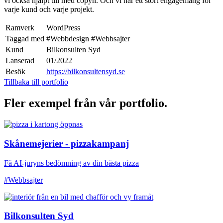
vi också hjälpt till med copyn. Och vi har ett stort engagemang för
varje kund och varje projekt.
Ramverk
WordPress
Taggad med
#Webbdesign
#Webbsajter
Kund
Bilkonsulten Syd
Lanserad
01/2022
Besök
https://bilkonsultensyd.se
Tillbaka till portfolio
Fler exempel från vår portfolio.
Skånemejerier - pizzakampanj
Få AI-juryns bedömning av din bästa pizza
#Webbsajter
Bilkonsulten Syd