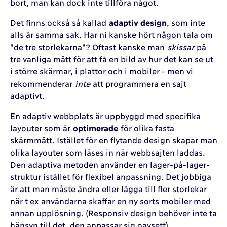
bort, man kan dock inte tillföra något.
Det finns också så kallad
adaptiv design
, som inte
alls är samma sak. Har ni kanske hört någon tala om
"de tre storlekarna"? Oftast kanske man
skissar
på
tre vanliga mått för att få en bild av hur det kan se ut
i större skärmar, i plattor och i mobiler - men vi
rekommenderar
inte
att programmera en sajt
adaptivt.
En adaptiv webbplats är uppbyggd med specifika
layouter som är
optimerade
för olika fasta
skärmmått. Istället för en flytande design skapar man
olika layouter som läses in när webbsajten laddas.
Den adaptiva metoden använder en lager-på-lager-
struktur istället för flexibel anpassning. Det jobbiga
är att man måste ändra eller lägga till fler storlekar
när t ex användarna skaffar en ny sorts mobiler med
annan upplösning. (Responsiv design behöver inte ta
hänsyn till det, den anpassar sig oavsett).