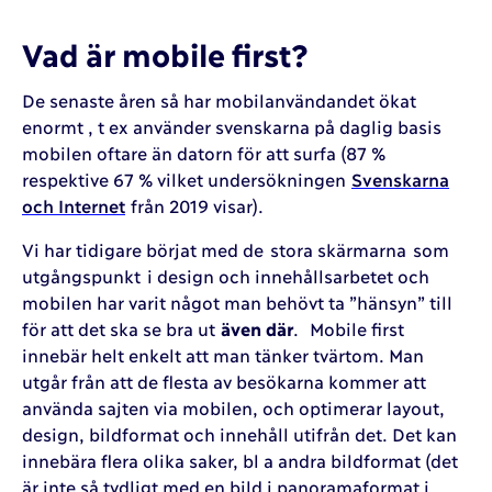
Vad är mobile first?
De senaste åren så har mobilanvändandet ökat
enormt , t ex använder svenskarna på daglig basis
mobilen oftare än datorn för att surfa (87 %
respektive 67 % vilket undersökningen
Svenskarna
och Internet
från 2019 visar).
Vi har tidigare börjat med de stora skärmarna som
utgångspunkt i design och innehållsarbetet och
mobilen har varit något man behövt ta ”hänsyn” till
för att det ska se bra ut
även där
. Mobile first
innebär helt enkelt att man tänker tvärtom. Man
utgår från att de flesta av besökarna kommer att
använda sajten via mobilen, och optimerar layout,
design, bildformat och innehåll utifrån det. Det kan
innebära flera olika saker, bl a andra bildformat (det
är inte så tydligt med en bild i panoramaformat i