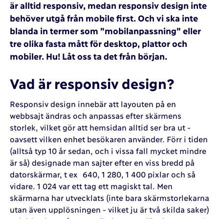
är alltid responsiv, medan responsiv design inte
behöver utgå från mobile first. Och vi ska inte
blanda in termer som "mobilanpassning" eller
tre olika fasta mått för desktop, plattor och
mobiler. Hu! Låt oss ta det från början.
Vad är responsiv design?
Responsiv design innebär att layouten på en
webbsajt ändras och anpassas efter skärmens
storlek, vilket gör att hemsidan alltid ser bra ut -
oavsett vilken enhet besökaren använder. Förr i tiden
(alltså typ 10 år sedan, och i vissa fall mycket mindre
är så) designade man sajter efter en viss bredd på
datorskärmar, t ex 640, 1 280, 1 400 pixlar och så
vidare. 1 024 var ett tag ett magiskt tal. Men
skärmarna har utvecklats (inte bara skärmstorlekarna
utan även upplösningen - vilket ju är två skilda saker)