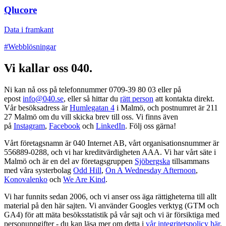
Qlucore
Data i framkant
#Webblösningar
Vi kallar oss 040.
Ni kan nå oss på telefonnummer 0709-39 80 03 eller på
epost
info@040.se
, eller så hittar du
rätt person
att kontakta direkt.
Vår besöksadress är
Humlegatan 4
i Malmö, och postnumret är 211
27 Malmö om du vill skicka brev till oss. Vi finns även
på
Instagram
,
Facebook
och
LinkedIn
. Följ oss gärna!
Vårt företagsnamn är 040 Internet AB, vårt organisationsnummer är
556889-0288, och vi har kreditvärdigheten AAA. Vi har vårt säte i
Malmö och är en del av företagsgruppen
Sjöbergska
tillsammans
med våra systerbolag
Odd Hill
,
On A Wednesday Afternoon
,
Konovalenko
och
We Are Kind
.
Vi har funnits sedan 2006, och vi anser oss äga rättigheterna till allt
material på den här sajten. Vi använder Googles verktyg (GTM och
GA4) för att mäta besöksstatistik på vår sajt och vi är försiktiga med
personuppgifter - du kan läsa mer om detta i
vår integritetspolicy här
.